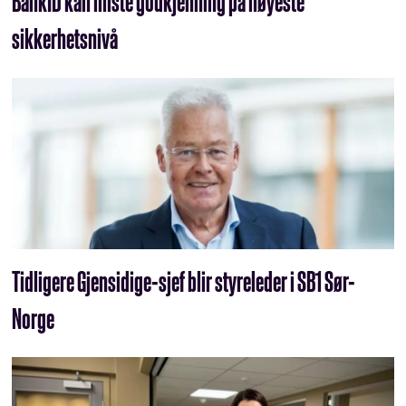
BankID kan miste godkjenning på høyeste
sikkerhetsnivå
Tidligere Gjensidige-sjef blir styreleder i SB1 Sør-
Norge