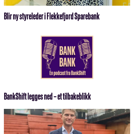
Blir ny styreleder i Flekkefjord Sparebank
BankShift legges ned – et tilbakeblikk