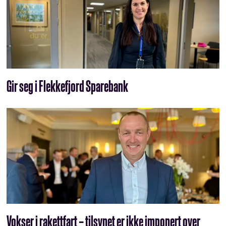
Gir seg i Flekkefjord Sparebank
Vokser i rakettfart – tilsynet er ikke imponert over