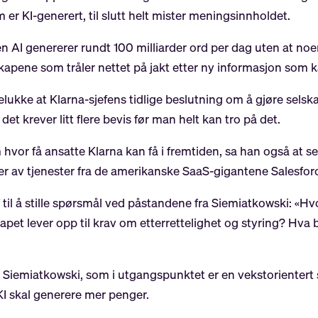
 er KI-generert, til slutt helt mister meningsinnholdet.
 AI genererer rundt 100 milliarder ord per dag uten at noe
skapene som tråler nettet på jakt etter ny informasjon som k
lukke at Klarna-sjefens tidlige beslutning om å gjøre selsk
det krever litt flere bevis før man helt kan tro på det.
or få ansatte Klarna kan få i fremtiden, sa han også at se
ruker av tjenester fra de amerikanske SaaS-gigantene Salesfo
 til å stille spørsmål ved påstandene fra Siemiatkowski: «H
pet lever opp til krav om etterrettelighet og styring? Hva bl
t Siemiatkowski, som i utgangspunktet er en vekstorientert 
KI skal generere mer penger.