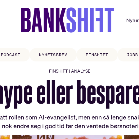
Nyhe
PODCAST
NYHETSBREV
FINSHIFT
JOBB
FINSHIFT | ANALYSE
ype eller bespar
att rollen som AI-evangelist, men enn så lenge sn
il nok endre seg i god tid før den ventede børsnoter