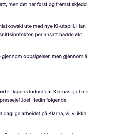
ratt, men det har først og fremst skjedd
miatkowski ute med nye KI-utspill. Han
omsnittsinntekten per ansatt hadde økt
Ikke gjennom oppsigelser, men gjennom å
rte Dagens Industri at Klarnas globale
 pressejef Joel Hedin følgende:
t daglige arbeidet på Klarna, vil vi ikke