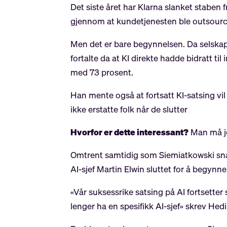
Det siste året har Klarna slanket staben 
gjennom at kundetjenesten ble outsourc
Men det er bare begynnelsen. Da selskape
fortalte da at KI direkte hadde bidratt t
med 73 prosent.
Han mente også at fortsatt KI-satsing vi
ikke erstatte folk når de slutter
Hvorfor er dette interessant?
Man må jo 
Omtrent samtidig som Siemiatkowski snak
AI-sjef Martin Elwin sluttet for å begynn
«Vår suksessrike satsing på AI fortsetter s
lenger ha en spesifikk AI-sjef» skrev Hedi