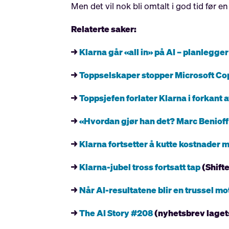
Men det vil nok bli omtalt i god tid før e
Relaterte saker:
→
Klarna går «all in
» på AI – planlegge
→
Toppselskaper stopper Microsoft Co
→
Toppsjefen forlater Klarna i forkant 
→
«Hvordan gjør han det? Marc Benioff 
→
Klarna fortsetter å kutte kostnader 
→
Klarna-jubel tross fortsatt tap
(Shifte
→
Når AI-resultatene blir en trussel mot
→
The AI Story #208
(nyhetsbrev laget