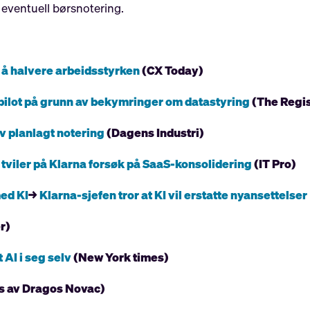
n eventuell børsnotering.
r å halvere arbeidsstyrken
(CX Today)
pilot på grunn av bekymringer om datastyring
(The Regis
av planlagt notering
(Dagens Industri)
tviler på Klarna forsøk på SaaS-konsolidering
(IT Pro)
med KI
→
Klarna-sjefen tror at KI vil erstatte nyansettelser
r)
 AI i seg selv
(New York times)
s av Dragos Novac)