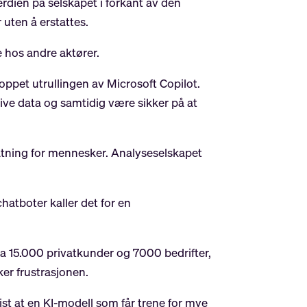
rdien på selskapet i forkant av den
 uten å erstattes.
 hos andre aktører.
ppet utrullingen av Microsoft Copilot.
tive data og samtidig være sikker på at
statning for mennesker. Analyseselskapet
atboter kaller det for en
fra 15.000 privatkunder og 7000 bedrifter,
ker frustrasjonen.
ist at en KI-modell som får trene for mye