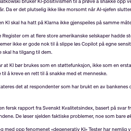
tkowski bruker KI-positivismen til å prøve å snakke opp ve
. Da er det plutselig ikke like morsomt når AI-sjefen slutter
n KI skal ha hatt på Klarna ikke gjenspeiles på samme måte
Register om at flere store amerikanske selskaper hadde sto
emer ikke er gode nok til å slippe løs Copilot på egne sensi
 skal ha tilgang til dem.
i år at KI bør brukes som en støttefunksjon, ikke som en er
il å kreve en rett til å snakke med et menneske.
ateres det at respondenter som har brukt en av bankenes ch
n fersk rapport fra Svenskt Kvalitetsindex, basert på svar 
kundene. De løser sjelden faktiske problemer, noe som bare ø
l og med opp fenomenet «degenerativ KI» Tester har nemlig v