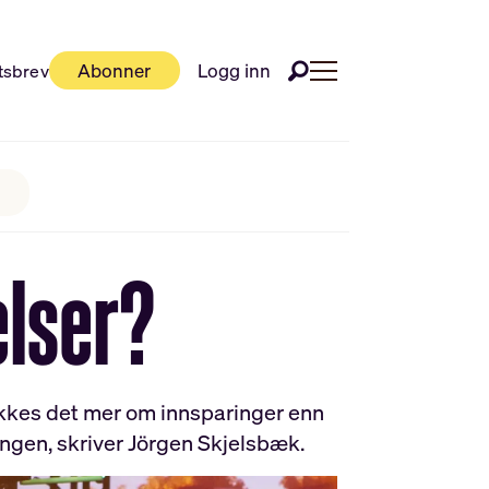
Abonner
Logg inn
tsbrev
elser?
akkes det mer om innsparinger enn
ingen, skriver Jörgen Skjelsbæk.