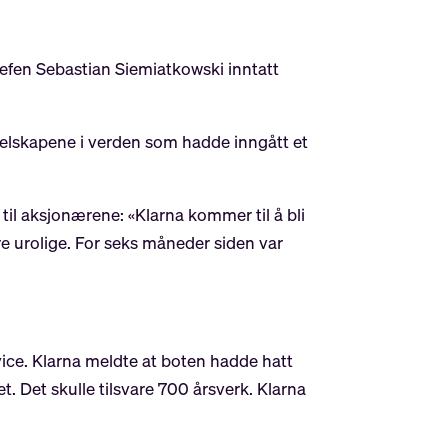
jefen Sebastian Siemiatkowski inntatt
e selskapene i verden som hadde inngått et
v til aksjonærene: «Klarna kommer til å bli
re urolige. For seks måneder siden var
vice. Klarna meldte at boten hadde hatt
t. Det skulle tilsvare 700 årsverk. Klarna