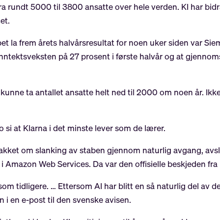
fra rundt 5000 til 3800 ansatte over hele verden. KI har bid
et.
t la frem årets halvårsresultat for noen uker siden var Sie
il inntektsveksten på 27 prosent i første halvår og at gjenn
l kunne ta antallet ansatte helt ned til 2000 om noen år. 
si at Klarna i det minste lever som de lærer.
ket om slanking av staben gjennom naturlig avgang, avslø
e i Amazon Web Services. Da var den offisielle beskjeden fra
om tidligere. … Ettersom AI har blitt en så naturlig del av de
n i en e-post til den svenske avisen.