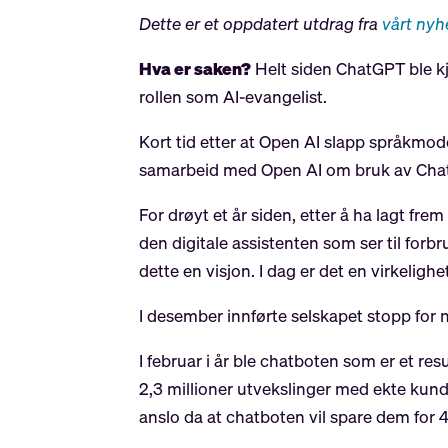
Dette er et oppdatert utdrag fra
vårt nyhe
Hva er saken?
Helt siden ChatGPT ble kj
rollen som AI-evangelist.
Kort tid etter at Open AI slapp språkmode
samarbeid med Open AI om bruk av Cha
For drøyt et år siden, etter å ha lagt fre
den digitale assistenten som ser til for
dette en visjon. I dag er det en virkelighe
I desember innførte selskapet stopp for ny
I februar i år ble chatboten som er et r
2,3 millioner utvekslinger med ekte kunde
anslo da at chatboten vil spare dem for 