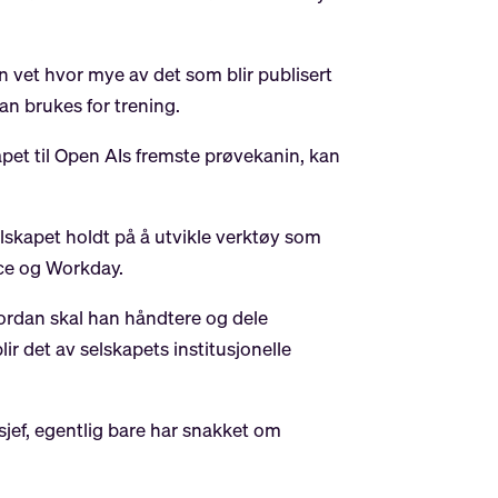
n vet hvor mye av det som blir publisert
an brukes for trening.
apet til Open AIs fremste prøvekanin, kan
lskapet holdt på å utvikle verktøy som
rce og Workday.
vordan skal han håndtere og dele
ir det av selskapets institusjonelle
sjef, egentlig bare har snakket om