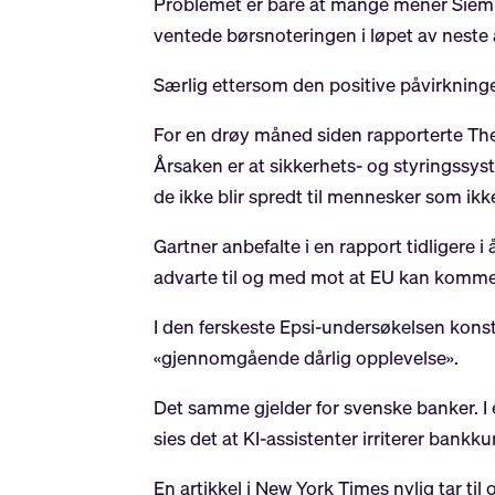
Problemet er bare at mange mener Siemia
ventede børsnoteringen i løpet av neste år
Særlig ettersom den positive påvirkninge
For en drøy måned siden rapporterte The 
Årsaken er at sikkerhets- og styringssyst
de ikke blir spredt til mennesker som ikke
Gartner anbefalte i en rapport tidligere 
advarte til og med mot at EU kan komme t
I den ferskeste Epsi-undersøkelsen konst
«gjennomgående dårlig opplevelse».
Det samme gjelder for svenske banker. I e
sies det at KI-assistenter irriterer bank
En artikkel i New York Times nylig tar ti