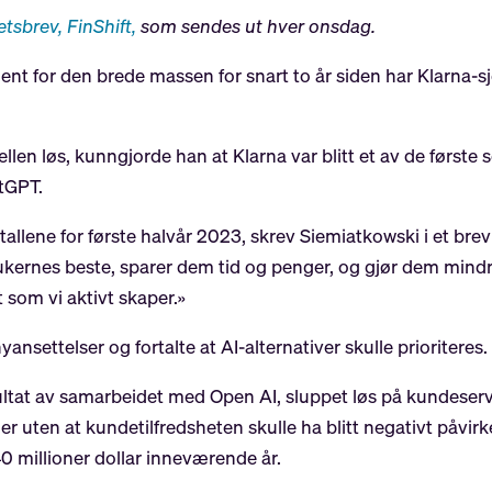
tsbrev, FinShift,
som sendes ut hver onsdag.
ent for den brede massen for snart to år siden har Klarna-s
llen løs, kunngjorde han at Klarna var blitt et av de først
tGPT.
m tallene for første halvår 2023, skrev Siemiatkowski i et bre
brukernes beste, sparer dem tid og penger, og gjør dem mind
t som vi aktivt skaper.»
ansettelser og fortalte at AI-alternativer skulle prioriteres.
esultat av samarbeidet med Open AI, sluppet løs på kundeser
r uten at kundetilfredsheten skulle ha blitt negativt påvirke
40 millioner dollar inneværende år.