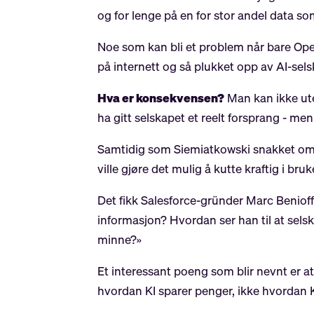
og for lenge på en for stor andel data som
Noe som kan bli et problem når bare Open
på internett og så plukket opp av AI-sel
Hva er konsekvensen?
Man kan ikke ute
ha gitt selskapet et reelt forsprang - men 
Samtidig som Siemiatkowski snakket om hv
ville gjøre det mulig å kutte kraftig i b
Det fikk Salesforce-gründer Marc Benioff
informasjon? Hvordan ser han til at selska
minne?»
Et interessant poeng som blir nevnt er a
hvordan KI sparer penger, ikke hvordan 