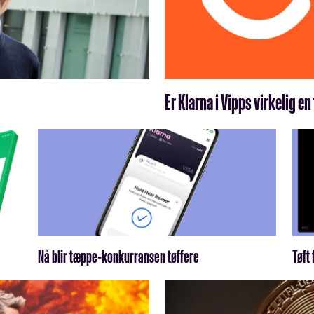
Er Klarna i Vipps virkelig en
Nå blir tæppe-konkurransen tøffere
Tøft