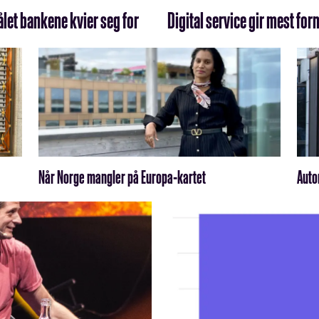
ålet bankene kvier seg for
Digital service gir mest fo
Når Norge mangler på Europa-kartet
Auto