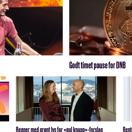
Godt timet pause for DNB
Regner med grønt lys for «gul knapp»-forslag
Rente