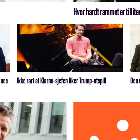
Hvor hardt rammet er tillite
enes
Ikke rart at Klarna-sjefen liker Trump-utspill
Den 