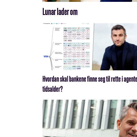
Lunar lader om
Hvordan skal bankene finne seg til rette i agent
tidsalder?