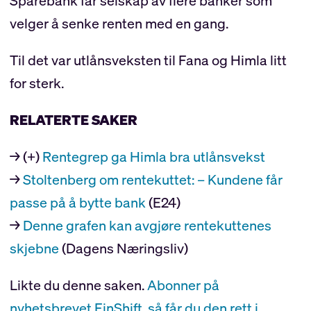
Sparebank får selskap av flere banker som
velger å senke renten med en gang.
Til det var utlånsveksten til Fana og Himla litt
for sterk.
RELATERTE SAKER
→ (+)
Rentegrep ga Himla bra utlånsvekst
→
Stoltenberg om rentekuttet: – Kundene får
passe på å bytte bank
(E24)
→
Denne grafen kan avgjøre rentekuttenes
skjebne
(Dagens Næringsliv)
Likte du denne saken.
Abonner på
nyhetsbrevet FinShift, så får du den rett i