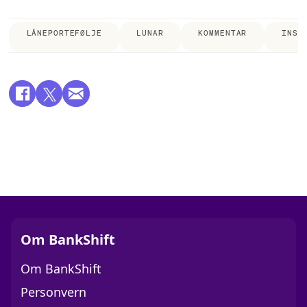
LÅNEPORTEFØLJE
LUNAR
KOMMENTAR
INST
Om BankShift
Om BankShift
Personvern