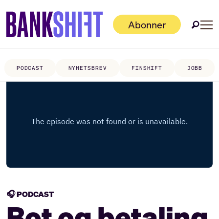
Abonner
PODCAST
NYHETSBREV
FINSHIFT
JOBB
🎧 PODCAST
Bot og betaling