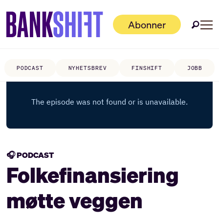
Abonner
PODCAST
NYHETSBREV
FINSHIFT
JOBB
🎧 PODCAST
Folkefinansiering
møtte veggen