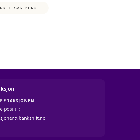
NK 1 SØR-NORGE
ksjon
 REDAKSJONEN
e-post til:
ksjonen@bankshift.no