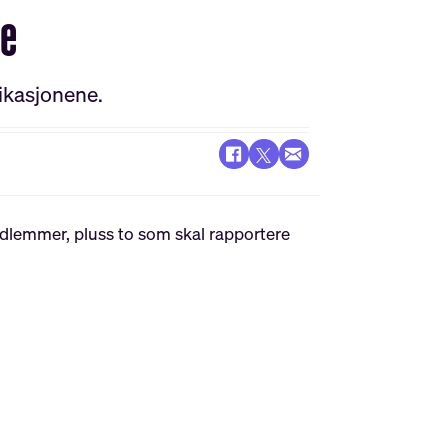
ge
likasjonene.
edlemmer, pluss to som skal rapportere