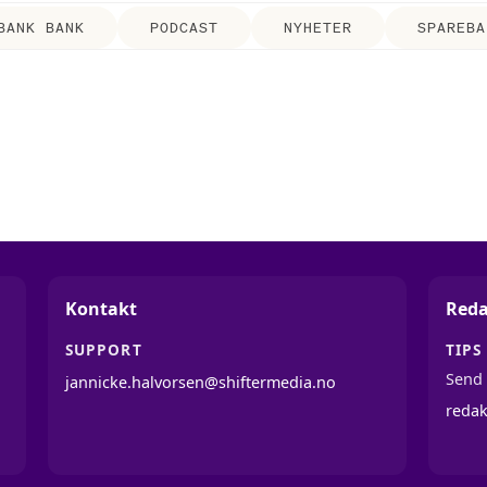
BANK BANK
PODCAST
NYHETER
SPAREBA
Kontakt
Reda
SUPPORT
TIPS
Send 
jannicke.halvorsen@shiftermedia.no
reda