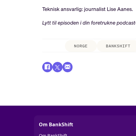
Teknisk ansvarlig: journalist Lise Aanes.
Lytt til episoden i din foretrukne podcast
NORGE
BANKSHIFT
Om BankShift
Om BankShift