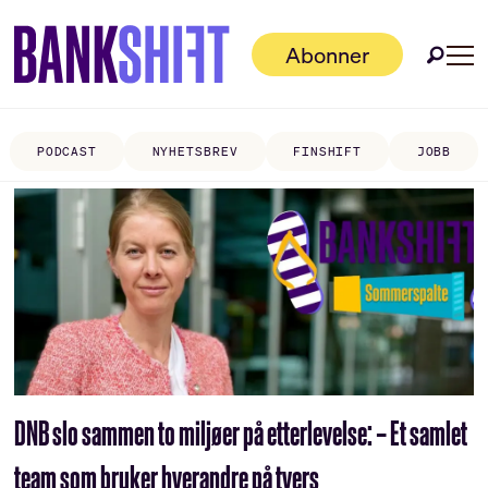
Abonner
PODCAST
NYHETSBREV
FINSHIFT
JOBB
Tag:
økonomisk
kriminalitetsetterlevelse
DNB slo sammen to miljøer på etterlevelse: – Et samlet
team som bruker hverandre på tvers