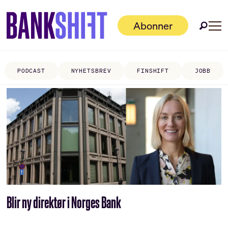
Abonner
PODCAST
NYHETSBREV
FINSHIFT
JOBB
Tag:
alexander
behringer
Blir ny direktør i Norges Bank