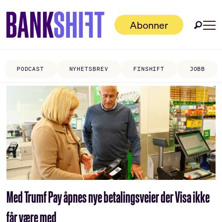
Abonner
PODCAST
NYHETSBREV
FINSHIFT
JOBB
Tag:
anders
høye
Med Trumf Pay åpnes nye betalings­veier der Visa ikke
får være med