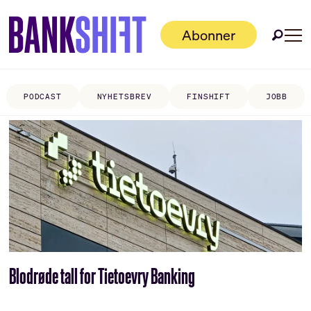
Abonner
PODCAST
NYHETSBREV
FINSHIFT
JOBB
Tag:
andre
kvartal
Blodrøde tall for Tietoevry Banking