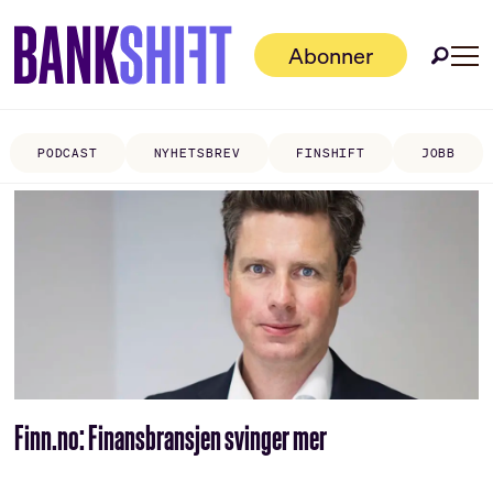
Abonner
PODCAST
NYHETSBREV
FINSHIFT
JOBB
Tag:
christian
ringvold
Finn.no: Finansbransjen svinger mer