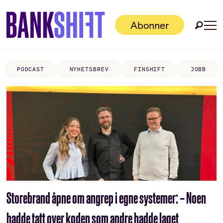
Abonner
PODCAST
NYHETSBREV
FINSHIFT
JOBB
Tag:
cybersikkerhet
Storebrand åpne om angrep i egne systemer: – Noen
hadde tatt over koden som andre hadde laget