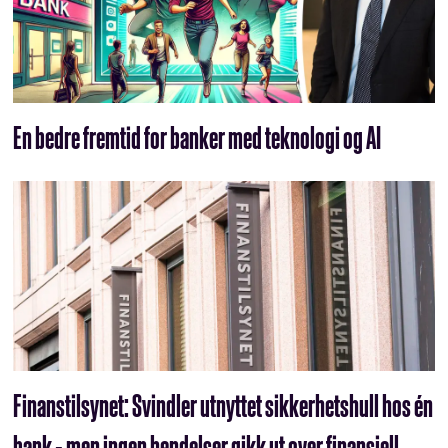
En bedre fremtid for banker med teknologi og AI
Finanstilsynet: Svindler utnyttet sikkerhetshull hos én
bank - men ingen hendelser gikk ut over finansiell