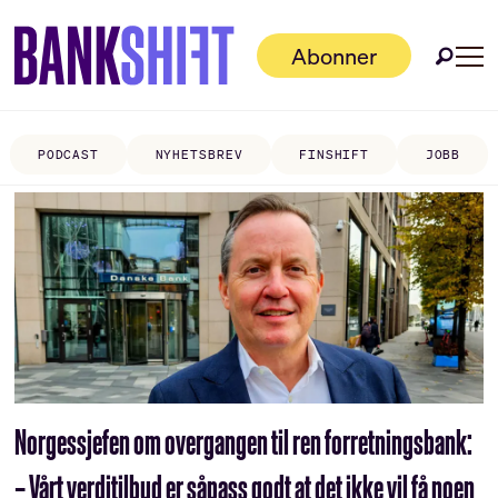
Abonner
PODCAST
NYHETSBREV
FINSHIFT
JOBB
Tag:
danske
bank
norge
Norgessjefen om overgangen til ren forretningsbank:
– Vårt verditilbud er såpass godt at det ikke vil få noen