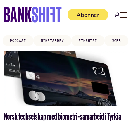
Abonner
PODCAST
NYHETSBREV
FINSHIFT
JOBB
Tag:
denizbank
Norsk techselskap med biometri-samarbeid i Tyrkia