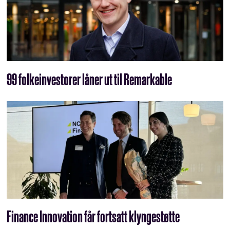
99 folkeinvestorer låner ut til Remarkable
Finance Innovation får fortsatt klyngestøtte