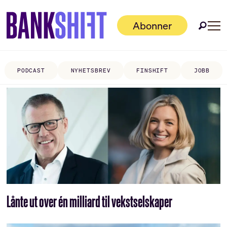
Abonner
PODCAST
NYHETSBREV
FINSHIFT
JOBB
Tag:
finansiering
Lånte ut over én milliard til vekstselskaper