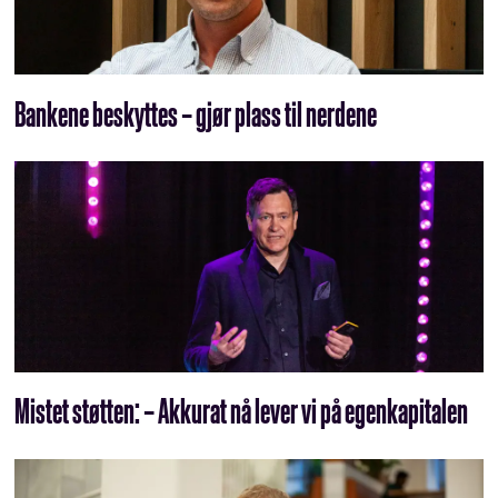
Bankene beskyttes – gjør plass til nerdene
Mistet støtten: – Akkurat nå lever vi på egenkapitalen