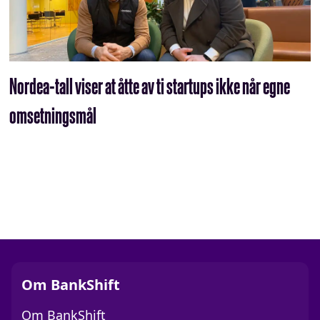
Nordea-tall viser at åtte av ti startups ikke når egne
omsetningsmål
Om BankShift
Om BankShift