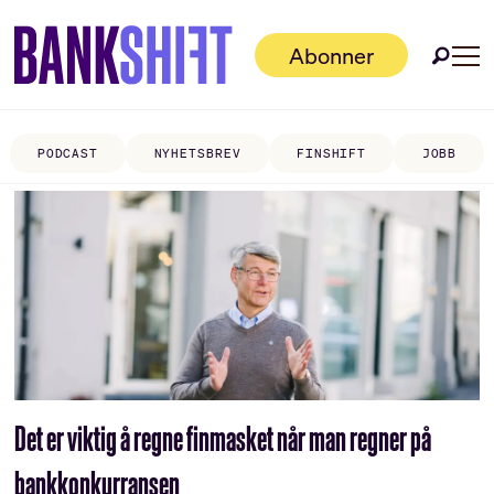
Abonner
PODCAST
NYHETSBREV
FINSHIFT
JOBB
Tag:
huseiernes
landsforbund
Det er viktig å regne finmasket når man regner på
bankkonkurransen