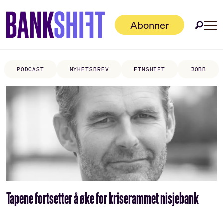
Abonner
PODCAST
NYHETSBREV
FINSHIFT
JOBB
Tag:
kredittanalyse
Tapene fortsetter å øke for kriserammet nisjebank