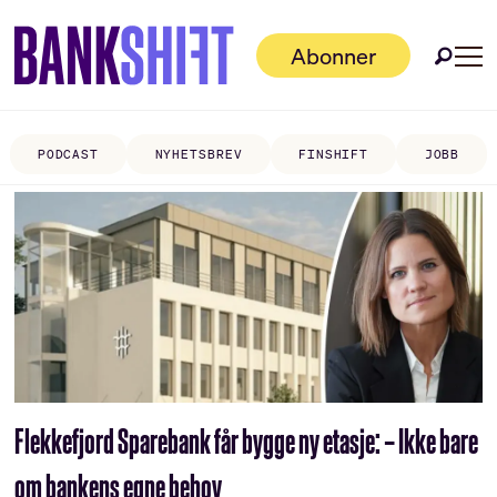
Abonner
PODCAST
NYHETSBREV
FINSHIFT
JOBB
Tag:
lokal
utvikling
Flekkefjord Sparebank får bygge ny etasje: – Ikke bare
om bankens egne behov