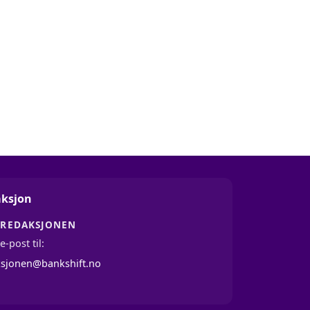
ksjon
 REDAKSJONEN
e-post til:
ksjonen@bankshift.no