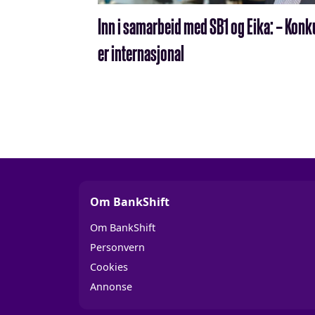
Inn i samarbeid med SB1 og Eika: – Kon
er internasjonal
Om BankShift
Om BankShift
Personvern
Cookies
Annonse