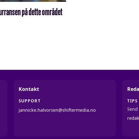
kurransen på dette området
Kontakt
Reda
SUPPORT
TIPS
Send 
jannicke.halvorsen@shiftermedia.no
reda