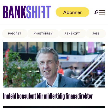
Abonner
PODCAST
NYHETSBREV
FINSHIFT
JOBB
Tag:
morten
bernhardsen
Innleid konsulent blir midlertidig finansdirektør