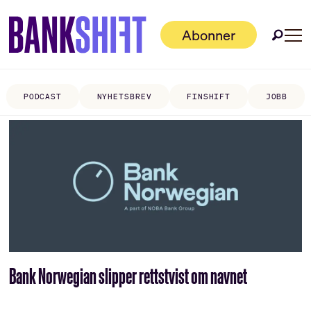
Abonner
PODCAST
NYHETSBREV
FINSHIFT
JOBB
Tag:
navnestrid
Bank Norwegian slipper rettstvist om navnet