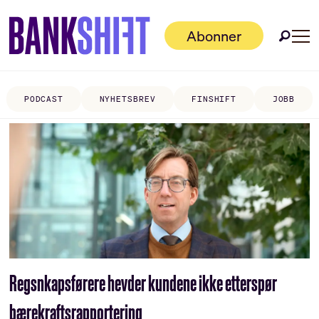
Abonner
PODCAST
NYHETSBREV
FINSHIFT
JOBB
Tag:
nordic
accountant
federation
Regsnkapsførere hevder kundene ikke etterspør
bærekraftsrapportering