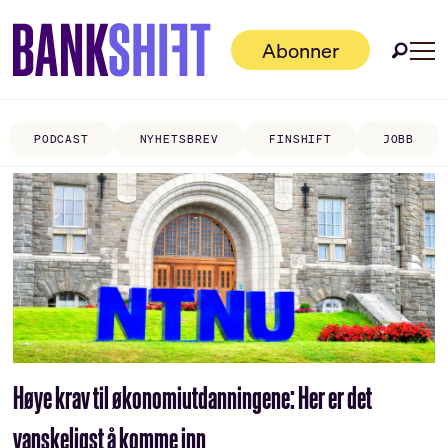
Abonner
PODCAST
NYHETSBREV
FINSHIFT
JOBB
Tag:
samordna
opptak
Høye krav til økonomiutdanningene: Her er det
vanskeligst å komme inn