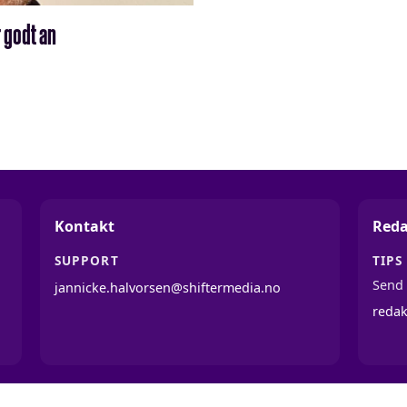
 godt an
Kontakt
Reda
SUPPORT
TIPS
Send 
jannicke.halvorsen@shiftermedia.no
reda