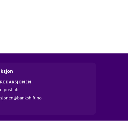
ksjon
 REDAKSJONEN
e-post til:
ksjonen@bankshift.no