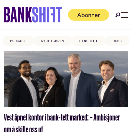
Abonner
PODCAST
NYHETSBREV
FINSHIFT
JOBB
Tag:
ulsteinvik
Vest åpnet kontor i bank-tett marked: – Ambisjoner
om å skille oss ut