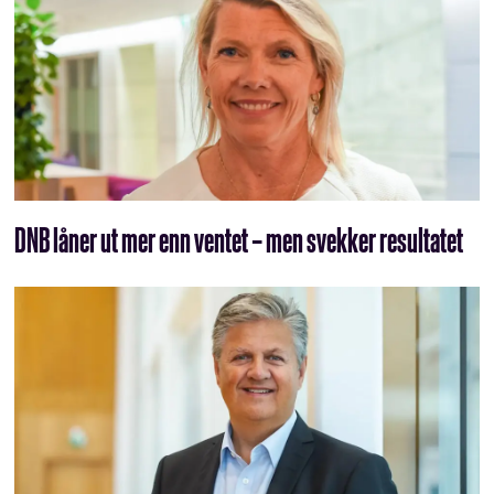
DNB låner ut mer enn ventet – men svekker resultatet