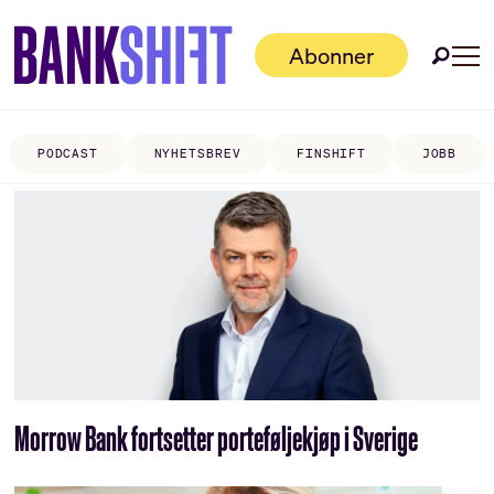
Abonner
PODCAST
NYHETSBREV
FINSHIFT
JOBB
Tag:
utlånsportefølje
Morrow Bank fortsetter porteføljekjøp i Sverige