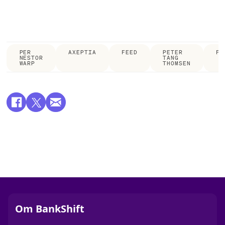
PER
AXEPTIA
FEED
PETER
FI
NESTOR
TANG
WARP
THOMSEN
Om BankShift