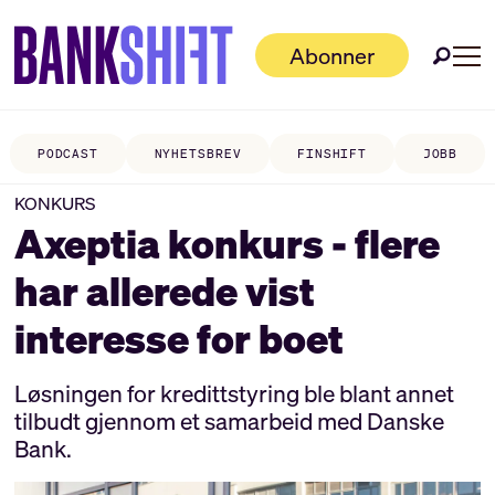
Abonner
PODCAST
NYHETSBREV
FINSHIFT
JOBB
KONKURS
Axeptia konkurs - flere
har allerede vist
interesse for boet
Løsningen for kredittstyring ble blant annet
tilbudt gjennom et samarbeid med Danske
Bank.