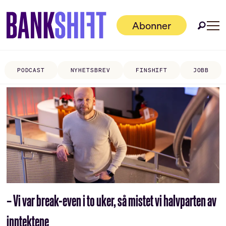
Abonner
PODCAST
NYHETSBREV
FINSHIFT
JOBB
Tag:
kredittstyring
– Vi var break-even i to uker, så mistet vi halvparten av
inntektene