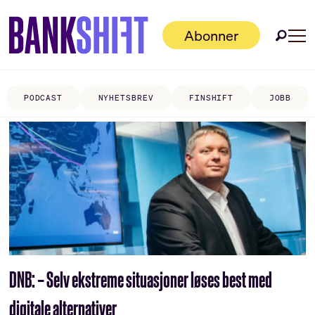
Abonner
PODCAST
NYHETSBREV
FINSHIFT
JOBB
Tag:
anders
hardangen
DNB: – Selv ekstreme situasjoner løses best med
digitale alternativer