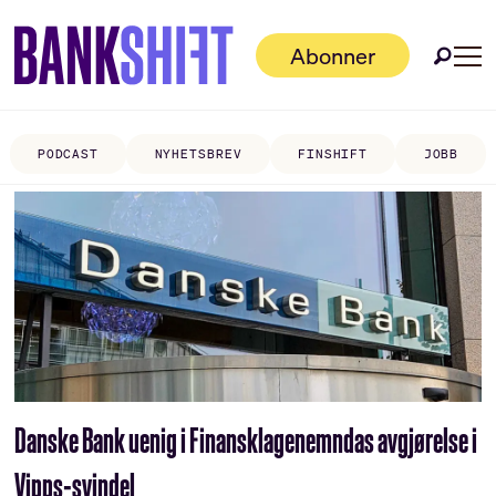
Abonner
PODCAST
NYHETSBREV
FINSHIFT
JOBB
Tag:
anna-
lena
nordling
Danske Bank uenig i Finansklagenemndas avgjørelse i
Vipps-svindel