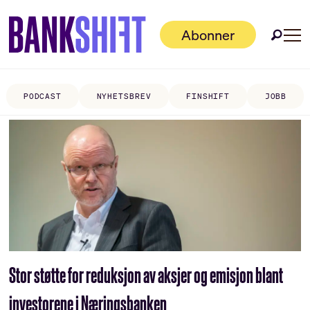
Abonner
PODCAST
NYHETSBREV
FINSHIFT
JOBB
Tag:
anne
hvattum
Stor støtte for reduksjon av aksjer og emisjon blant
investorene i Næringsbanken