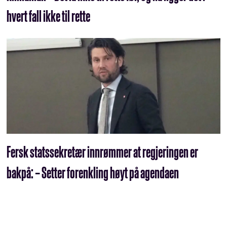
hvert fall ikke til rette
Fersk statssekretær innrømmer at regjeringen er
bakpå: – Setter forenkling høyt på agendaen