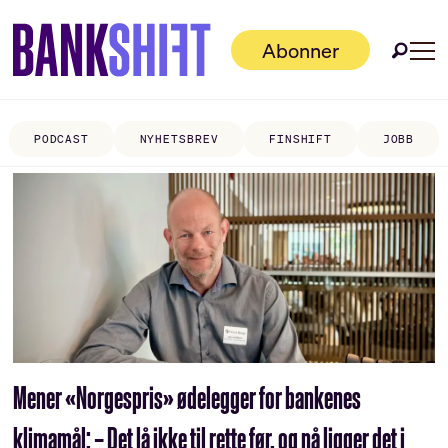
Abonner
PODCAST
NYHETSBREV
FINSHIFT
JOBB
Tag:
bærekraftskonferanse
Mener «Norgespris» ødelegger for bankenes
klimamål: – Det lå ikke til rette før, og nå ligger det i