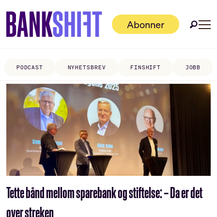
Abonner
PODCAST
NYHETSBREV
FINSHIFT
JOBB
Tag:
bernt
olav
steinland
Tette bånd mellom sparebank og stiftelse: – Da er det
over streken