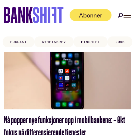
Abonner
PODCAST
NYHETSBREV
FINSHIFT
JOBB
Tag:
boliginformasjon
Nå popper nye funksjoner opp i mobilbankene: – Økt
fokus på differensierende tjenester