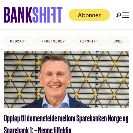
Abonner
PODCAST
NYHETSBREV
FINSHIFT
JOBB
Tag:
domenenavn
Oppløp til domenefeide mellom Sparebanken Norge og
Sparebank 1: – Neppe tilfeldig