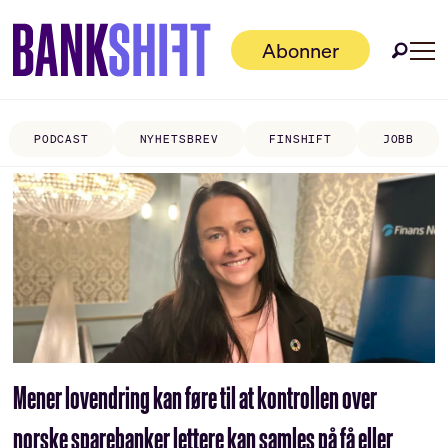
Abonner
PODCAST
NYHETSBREV
FINSHIFT
JOBB
Tag:
eierandel
Mener lovendring kan føre til at kontrollen over
norske sparebanker lettere kan samles på få eller