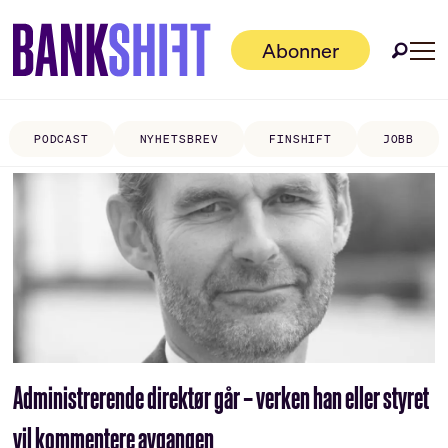
Abonner
PODCAST
NYHETSBREV
FINSHIFT
JOBB
Tag:
johan
linn
Administrerende direktør går – verken han eller styret
vil kommentere avgangen