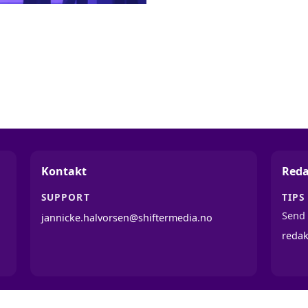
Kontakt
Reda
SUPPORT
TIPS
Send 
jannicke.halvorsen@shiftermedia.no
reda