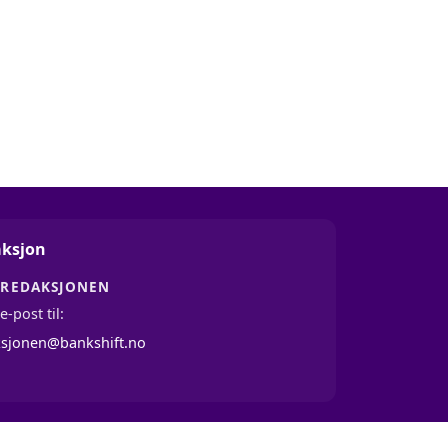
ksjon
 REDAKSJONEN
e-post til:
ksjonen@bankshift.no