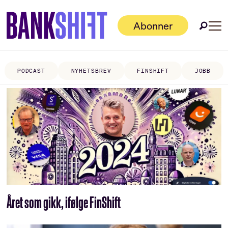
Abonner
PODCAST
NYHETSBREV
FINSHIFT
JOBB
Tag:
kåring
Året som gikk, ifølge FinShift