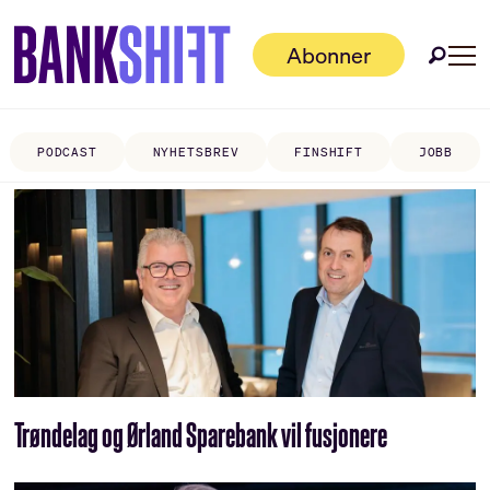
Abonner
PODCAST
NYHETSBREV
FINSHIFT
JOBB
Tag:
konkurransekraft
Trøndelag og Ørland Sparebank vil fusjonere