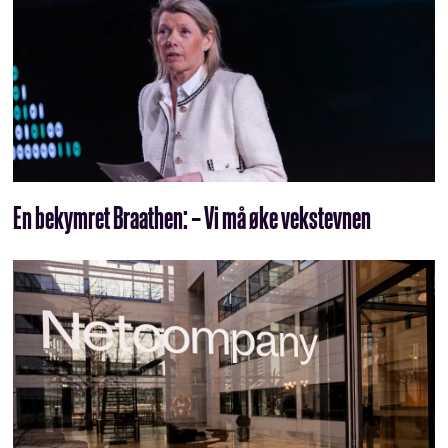
En bekymret Braathen: – Vi må øke vekstevnen