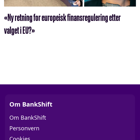
«Ny retning for europeisk finansregulering etter
valget i EU?»
Om BankShift
Om BankShift
Personvern
Cookies