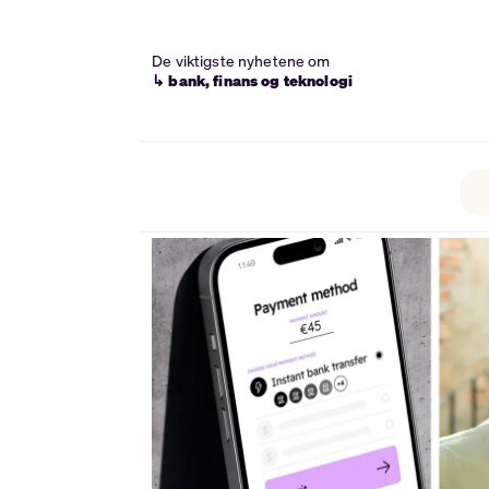
De viktigste nyhetene om
↳ bank, finans og teknologi
Tag:
konto
til
konto-