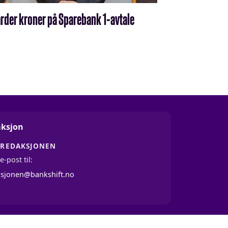
iarder kroner på Sparebank 1-avtale
ksjon
 REDAKSJONEN
e-post til:
ksjonen@bankshift.no