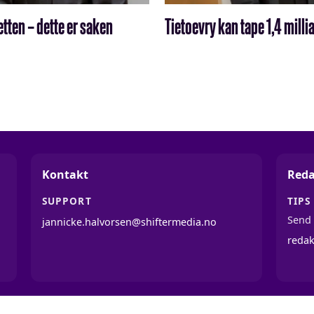
retten – dette er saken
Tietoevry kan tape 1,4 mill
Kontakt
Reda
SUPPORT
TIPS
Send 
jannicke.halvorsen@shiftermedia.no
reda