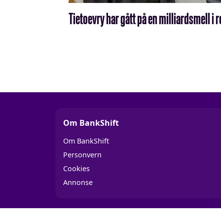
Tietoevry har gått på en milliard­smell i 
Om BankShift
Om BankShift
Personvern
Cookies
Annonse