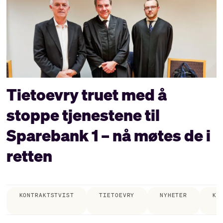
Tietoevry truet med å
stoppe tjenestene til
Sparebank 1 – nå møtes de i
retten
KONTRAKTSTVIST
TIETOEVRY
NYHETER
KJ