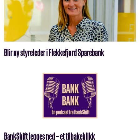
Blir ny styreleder i Flekkefjord Sparebank
BankShift legges ned – et tilbakeblikk