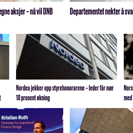
egne aksjer – nå vil DNB
Departementet nekter å sva
Nordea jekker opp styrehonorarene – leder får nær
Nors
t
10 prosent økning
med 