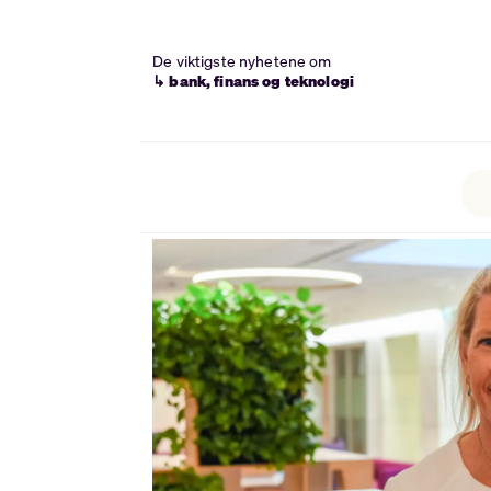
De viktigste nyhetene om
↳ bank, finans og teknologi
Tag:
nærings-
og
fiskeridepartementet