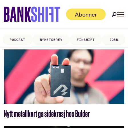
Abonner
PODCAST
NYHETSBREV
FINSHIFT
JOBB
Tag:
nicolai
hope
møller
Nytt metallkort ga sidekrasj hos Bulder