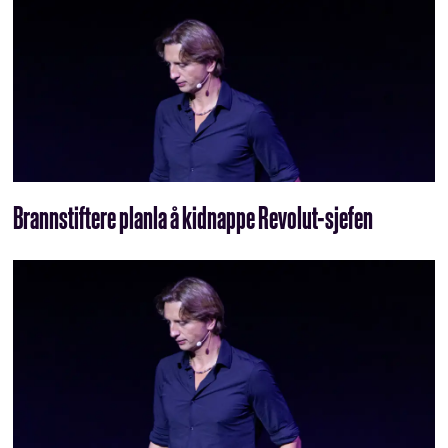
Brannstiftere planla å kidnappe Revolut-sjefen