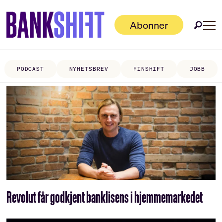
Abonner
PODCAST
NYHETSBREV
FINSHIFT
JOBB
Tag:
nik
storonsky
Revolut får godkjent banklisens i hjemmemarkedet