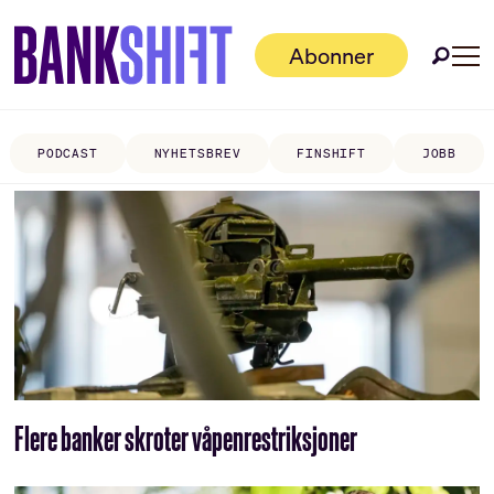
Abonner
PODCAST
NYHETSBREV
FINSHIFT
JOBB
Tag:
nordiske
banker
Flere banker skroter våpenrestriksjoner